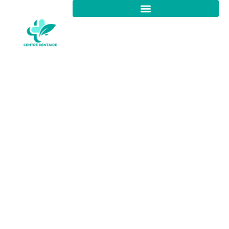
Herpès oculaire : le virus
s’attaque aussi aux yeux –
Guide des symptômes
récurrents