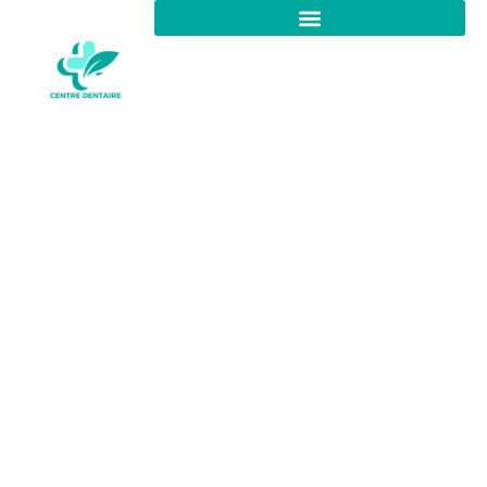
Glaces maison : 3 choses à
remplacer par du Skyr
pour une texture
onctueuse