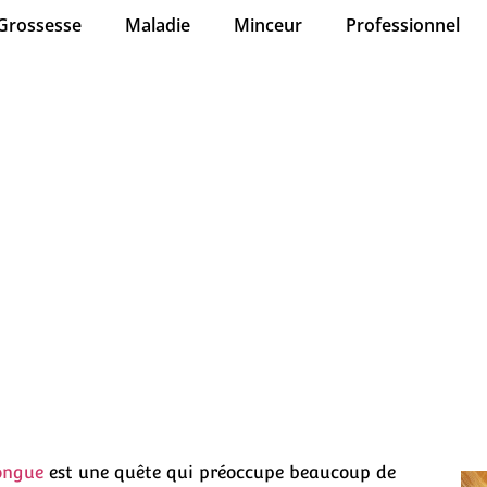
Grossesse
Maladie
Minceur
Professionnel
ousser ses cheveux plus 
bien dormir est votre al
ongue
est une quête qui préoccupe beaucoup de