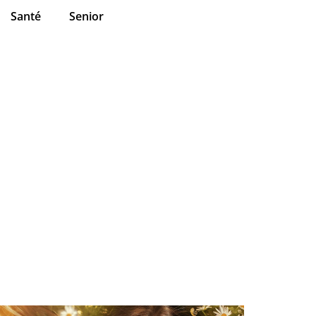
Santé
Senior
vite ? Decouvrez
lie beaute